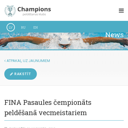
LV
RU
EN
News
ATPAKAĻ UZ JAUNUMIEM
RAKSTĪT
FINA Pasaules čempionāts
peldēšanā vecmeistariem