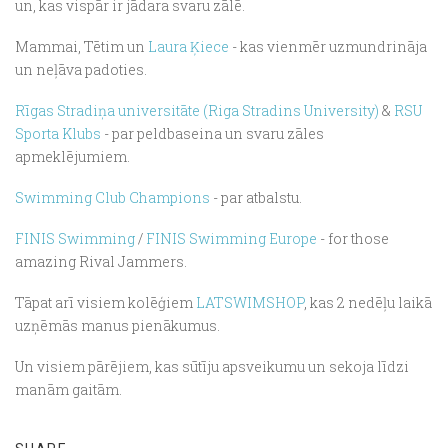
un, kas vispār ir jādara svaru zālē.
Mammai, Tētim un
Laura Ķiece
- kas vienmēr uzmundrināja
un neļāva padoties.
Rīgas Stradiņa universitāte (Riga Stradins University)
&
RSU
Sporta Klubs
- par peldbaseina un svaru zāles
apmeklējumiem.
Swimming Club Champions
- par atbalstu.
FINIS Swimming
/
FINIS Swimming Europe
- for those
amazing Rival Jammers.
Tāpat arī visiem kolēģiem
LATSWIMSHOP
, kas 2 nedēļu laikā
uzņēmās manus pienākumus.
Un visiem pārējiem, kas sūtīju apsveikumu un sekoja līdzi
manām gaitām.