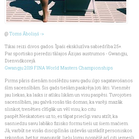
@
Toms Āboliņš ->
Tikai reizi divos gados. Īpaši ekskluzīva sabiedrība 25+.
Par sportisko pieredzi tālajos Āzijas austrumos - Gwangju,
Dienvidkorejā.
Gwangju 2019 FINA World Masters Championships
Pirms pāris dienām noslēdzu savu gadu ilgo sagatavošanos
šīm sacensībām. Šis gads tiešām paskrēja ļoti ātri. Vienmēr
jau liekas, ka laiks ir atliku likām un visu paspēsi. Tuvojoties
sacensībām, jau galvā rosās tās domas, ka varēji mazāk
slinkot, trenēties cītīgāk un vēl visu, ko citu
paspēt.
Neskatoties uz to, es tāpat priecīgi varu atzīt, ka
sasniedzu savu labāko fizisko formu tieši uz šiem mačiem.
Jā, varbūt ne visās disciplīnās izdevās uzstādīt personiskos
rekordus, bet tur, manuprāt, lielu lomu nospēlē arī citi iemesli