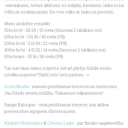
-satraukums, lielais attālums no mājām, karstums, laika zona
(+6h) un noskaņojums. Šis viss nāks ar laiku un pieredzi.
Mani uzrādītie rezultāti:
50m br/st - 28.28 / 51.vieta (Sezonas 2.labākais rez)
100m br/st - 1:01.43 / 43.vieta (PB)
200m br/st - 2:15.69 / 22.vieta (PB)
400m br/st - 4:51.22 / 14.vieta (Sezonas 2.labākais rez)
50m brass - 35.16 / 36.vieta (PB)
Tas nav tikai mans nopelns, bet arī pārējo līdzās esošo
cilvēku nopelns! Tādēļ liels liels paldies -->
Sinta Skurba
- manam peldēšanas trenerim un mentoram.
Jau līdzās veselu mūžību. Tiekamies nākamsezon!
Daigai Kalnupai - otrai peldēšanas trenerei, kas atļāva
pievienoties agrajiem rīta treniņiem.
Kaspars Reikmanis
&
Cēlienu Laiks
- par fizisko sagatavotību