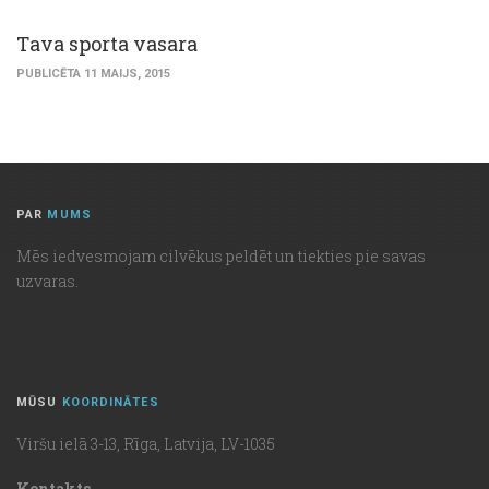
Тava sporta vasara
PUBLICĒTA 11 MAIJS, 2015
PAR
MUMS
Mēs iedvesmojam cilvēkus peldēt un tiekties pie savas
uzvaras.
MŪSU
KOORDINĀTES
Viršu ielā 3-13, Rīga, Latvija, LV-1035
Kontakts