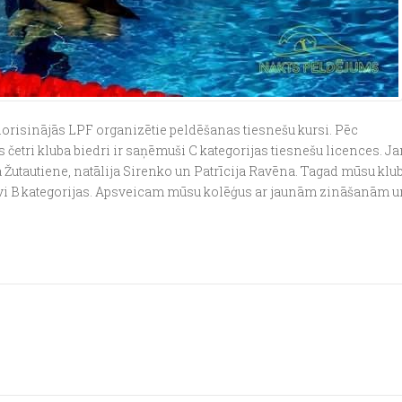
norisinājās LPF organizētie peldēšanas tiesnešu kursi. Pēc
 četri kluba biedri ir saņēmuši C kategorijas tiesnešu licences. Ja
ja Žutautiene, natālija Sirenko un Patrīcija Ravēna. Tagad mūsu klu
m divi B kategorijas. Apsveicam mūsu kolēģus ar jaunām zināšanām 