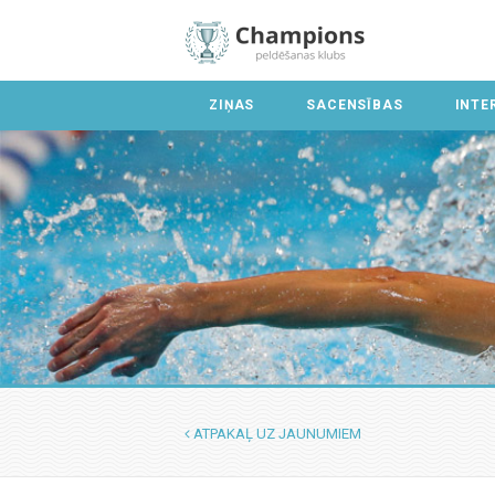
ZIŅAS
SACENSĪBAS
INTE
ATPAKAĻ UZ JAUNUMIEM