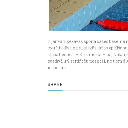
9. janvārī Ķekavas sporta bāzes baseinā 
teorētiskās un praktiskās daļas apgūšanas
kluba tiesneši – Kristīne Galviņa, Natāli
sastāvā ir 9 sertificēti tiesneši, no tie
iespējām!
SHARE