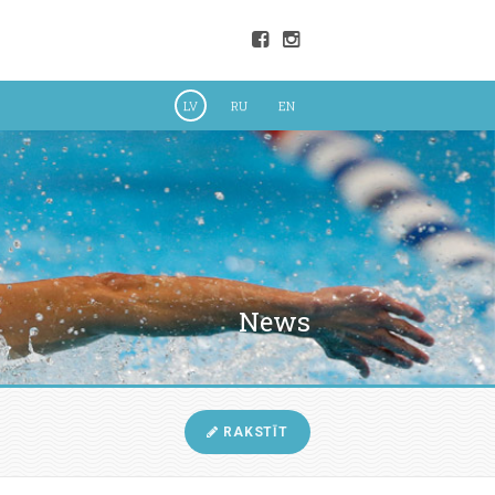
LV
RU
EN
News
RAKSTĪT