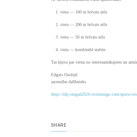
vieta — 100 m brīvais stils
vieta — 200 m brīvais stils
vieta — 50 m brīvais stils
vieta — kombinētā stafete
Tas kļuva par vienu no interesantākajiem un atm
Edgars Ozoliņš
sacensību dalībnieks
https://idp-omgad2026.eventumgo.com/sports-re
SHARE