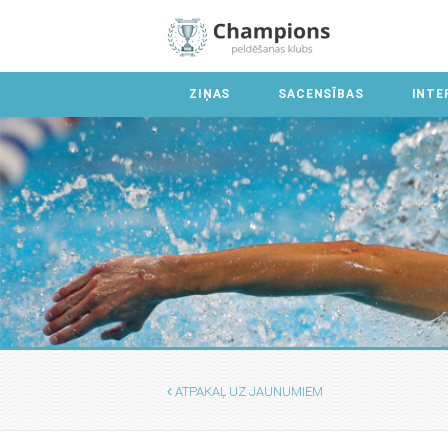
ZIŅAS
SACENSĪBAS
INTE
ATPAKAĻ UZ JAUNUMIEM