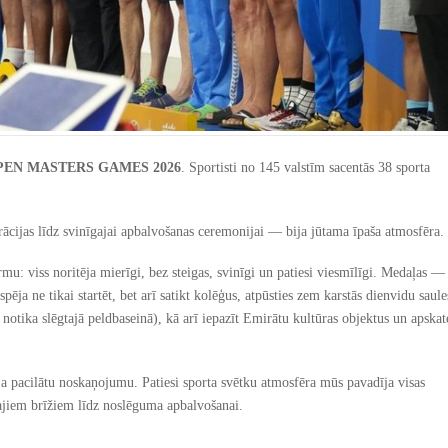
PEN MASTERS GAMES 2026
. Sportisti no 145 valstīm sacentās 38 sporta
ācijas līdz svinīgajai apbalvošanas ceremonijai — bija jūtama īpaša atmosfēra.
rmu: viss noritēja mierīgi, bez steigas, svinīgi un patiesi viesmīlīgi. Medaļas —
iespēja ne tikai startēt, bet arī satikt kolēģus, atpūsties zem karstās dienvidu saule
 notika slēgtajā peldbaseinā), kā arī iepazīt Emirātu kultūras objektus un apskat
īja pacilātu noskaņojumu. Patiesi sporta svētku atmosfēra mūs pavadīja visas
ajiem brīžiem līdz noslēguma apbalvošanai.