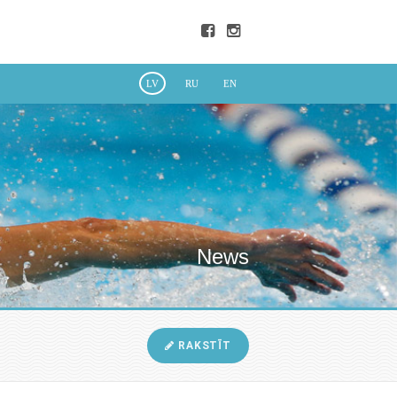
LV
RU
EN
News
RAKSTĪT