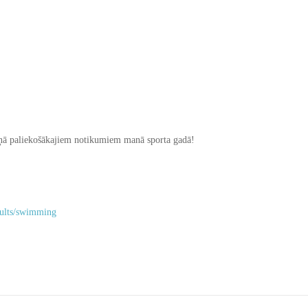
iņā paliekošākajiem notikumiem manā sporta gadā!
sults/swimming