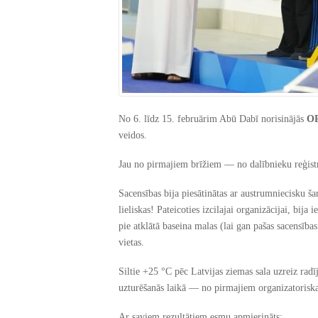
No 6. līdz 15. februārim Abū Dabī norisinājās
O
veidos.
Jau no pirmajiem brīžiem — no dalībnieku reģistr
Sacensības bija piesātinātas ar austrumniecisku ša
lieliskas! Pateicoties izcilajai organizācijai, bija 
pie atklātā baseina malas (lai gan pašas sacensības
vietas.
Siltie +25 °C pēc Latvijas ziemas sala uzreiz rad
uzturēšanās laikā — no pirmajiem organizatorisk
Ar saviem rezultātiem esmu apmierināts: