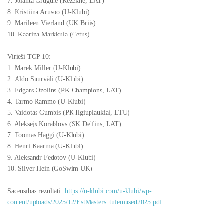
7. Jolanta Grugule (Rezekne, LAT)
8. Kristiina Arusoo (U-Klubi)
9. Marileen Vierland (UK Briis)
10. Kaarina Markkula (Cetus)
Virieši TOP 10:
1. Marek Miller (U-Klubi)
2. Aldo Suurväli (U-Klubi)
3. Edgars Ozolins (PK Champions, LAT)
4. Tarmo Rammo (U-Klubi)
5. Vaidotas Gumbis (РК Ilgiuplaukiai, LTU)
6. Aleksejs Korablovs (SK Delfins, LAT)
7. Toomas Haggi (U-Klubi)
8. Henri Kaarma (U-Klubi)
9. Aleksandr Fedotov (U-Klubi)
10. Silver Hein (GoSwim UK)
Sacensības rezultāti:
https://u-klubi.com/u-klubi/wp-
content/uploads/2025/12/EstMasters_tulemused2025.pdf