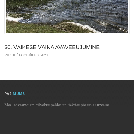
30. VÄIKESE VÄINA AVAVEEUJUMINE
PUBLICĒTA 31 JŪLIJS, 2023
PAR
MUMS
Mēs iedvesmojam cilvēkus peldēt un tiekties pie savas uzvaras.