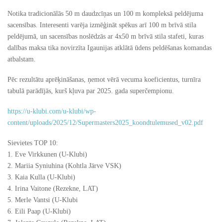
Notika tradicionālās 50 m daudzcīņas un 100 m kompleksā peldējuma
sacensības. Interesenti varēja izmēģināt spēkus arī 100 m brīvā stila
peldējumā, un sacensības noslēdzās ar 4x50 m brīvā stila stafeti, kuras
dalības maksa tika novirzīta Igaunijas atklātā ūdens peldēšanas komandas
atbalstam.
Pēc rezultātu aprēķināšanas, ņemot vērā vecuma koeficientus, turnīra
tabulā parādījās, kurš kļuva par 2025. gada superčempionu.
https://u-klubi.com/u-klubi/wp-
content/uploads/2025/12/Supermasters2025_koondtulemused_v02.pdf
Sievietes TOP 10:
1. Eve Virkkunen (U-Klubi)
2. Mariia Syniuhina (Kohtla Järve VSK)
3. Kaia Kulla (U-Klubi)
4. Irina Vaitone (Rezekne, LAT)
5. Merle Vantsi (U-Klubi
6. Eili Paap (U-Klubi)