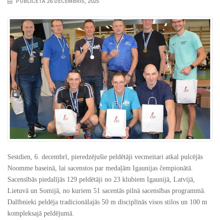
PUBLICĒTA 26 DECEMBRIS, 2025
Sestdien, 6. decembrī, pieredzējušie peldētāji vecmeitari atkal pulcējās
Noomme baseinā, lai sacenstos par medaļām Igaunijas čempionātā.
Sacensībās piedalījās 129 peldētāji no 23 klubiem Igaunijā, Latvijā,
Lietuvā un Somijā, no kuriem 51 sacentās pilnā sacensības programmā.
Dalībnieki peldēja tradicionālajās 50 m disciplīnās visos stilos un 100 m
kompleksajā peldējumā.