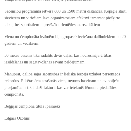
Sacensību programma ietvēra 800 un 1500 metru distances. Kopīgie starti
sievietēm un vīriešiem ļāva organizatoriem efektīvi izmantot piešķirto
laiku, bet sportistiem – precīzāk orientēties uz rezultātiem.
Viena no čempionāta iezīmēm bija grupas 0 ieviešana dalībniekiem no 20
gadiem un vecākiem.
50 metru baseins tika sadalīts divās daļās, kas nodrošināja ērtības
iesildīšanās un sagatavošanās savam peldējumam.
Manuprāt, dalība šajās sacensībās ir lieliska iespēja uzlabot personīgos
rekordus. Pilsētas ērta atrašanās vieta, tuvums baseinam un aviobiļešu
pieejamība ir tikai daži faktori, kas var ietekmēt lēmumu piedalīties
čempionātā.
Beļģijas čempiona titula īpašnieks
Edgars Ozoliņš