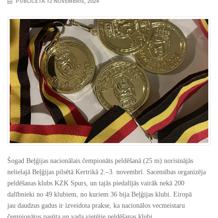
PUBLICĒTA 12 NOVEMBRIS, 2024
Šogad Beļģijas nacionālais čempionāts peldēšanā (25 m) norisinājās
nelielajā Beļģijas pilsētā Kertrikā 2.–3. novembrī. Sacensības organizēja
peldēšanas klubs KZK Spurs, un tajās piedalījās vairāk nekā 200
dalībnieki no 49 klubiem, no kuriem 36 bija Beļģijas klubi. Eiropā
jau daudzus gadus ir izveidota prakse, ka nacionālos vecmeistaru
čempionātus pasūta un vada vietējie peldēšanas klubi.