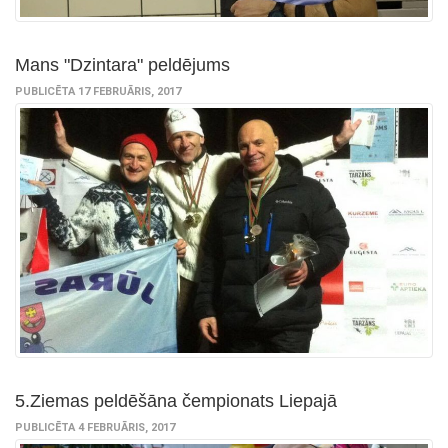
Mans "Dzintara" peldējums
PUBLICĒTA 17 FEBRUĀRIS, 2017
5.Ziemas peldēšāna čempionats Liepajā
PUBLICĒTA 4 FEBRUĀRIS, 2017