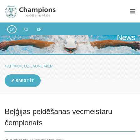
LV
RU
EN
News
ATPAKAĻ UZ JAUNUMIEM
RAKSTĪT
Beļģijas peldēšanas vecmeistaru
čempionats