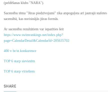
(peldēšanas klubs "NARA").
Sacensību tēma "Jūras piedzīvojumi" tika atspoguļota arī jautrajā stafetes
sacensībā, kas norisinājās jūras formās.
Ar sacensību rezultātiem var iepazīties šeit
https://www.swimrankings.net/index.php?
page=CalendarDetail&CalendarId=205635702
400 v br/st.konkurence
TOP 6 starp sievietēm
TOP 6 starp vīriešiem
SHARE