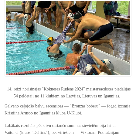
reizi norisinājās "Kokneses Rudens 2024" meistarsacīkstēs piedalījās
54 peldētāji no 11 klubiem no Latvijas, Lietuvas un Igaunijas.
Galveno ceļojošo balvu sacensībās — "Bronzas boberu" — šogad izcīnīja
Kristiina Arusoo no Igaunijas kluba U-Klubi.
Labākais rezultāts pēc divu distanču summas sievietēm bija Irinai
Vaitonei (klubs "Delfīns"), bet vīriešiem — Viktoram Podlužnijam