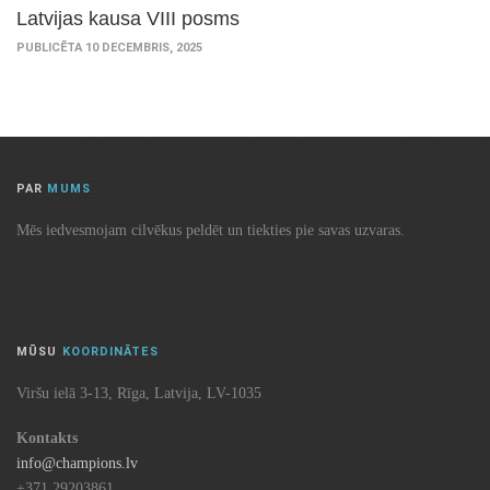
Latvijas kausa VIII posms
PUBLICĒTA 10 DECEMBRIS, 2025
PAR
MUMS
Mēs iedvesmojam cilvēkus peldēt un tiekties pie savas uzvaras.
MŪSU
KOORDINĀTES
Viršu ielā 3-13, Rīga, Latvija, LV-1035
Kontakts
info@champions.lv
+371 29203861