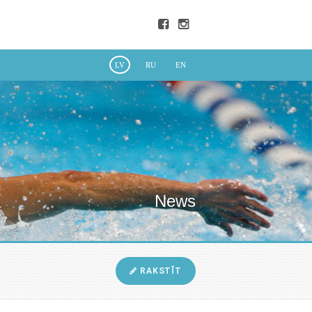
LV
RU
EN
News
RAKSTĪT