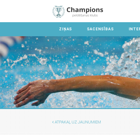
ZIŅAS
SACENSĪBAS
INTE
ATPAKAĻ UZ JAUNUMIEM