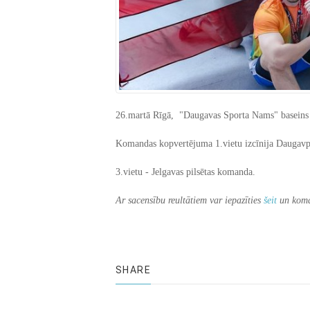
26.martā Rīgā, "Daugavas Sporta Nams" baseins 
Komandas kopvertējuma 1.vietu izcīnija Daugavpil
3.vietu - Jelgavas pilsētas komanda.
Ar sacensību reultātiem var iepazīties
šeit
un koma
SHARE