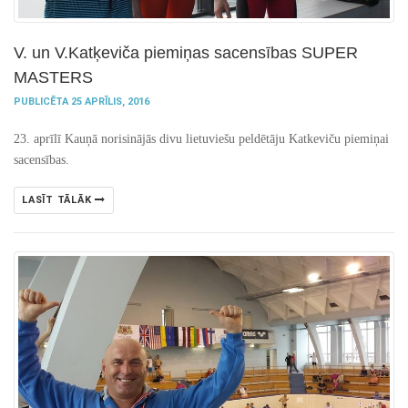
V. un V.Katķeviča piemiņas sacensības SUPER
MASTERS
PUBLICĒTA 25 APRĪLIS, 2016
23. aprīlī Kauņā norisinājās divu lietuviešu peldētāju Katkeviču piemiņai
sacensības.
LASĪT TĀLĀK