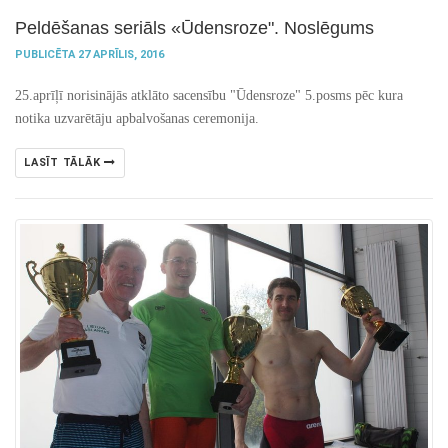
Peldēšanas seriāls «Ūdensroze". Noslēgums
PUBLICĒTA 27 APRĪLIS, 2016
25.aprīļī norisinājās atklāto sacensību "Ūdensroze" 5.posms pēc kura
notika uzvarētāju apbalvošanas ceremonija.
LASĪT TĀLĀK