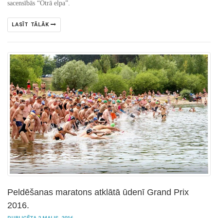
sacensībās “Otrā elpa”.
LASĪT TĀLĀK
Peldēšanas maratons atklātā ūdenī Grand Prix
2016.