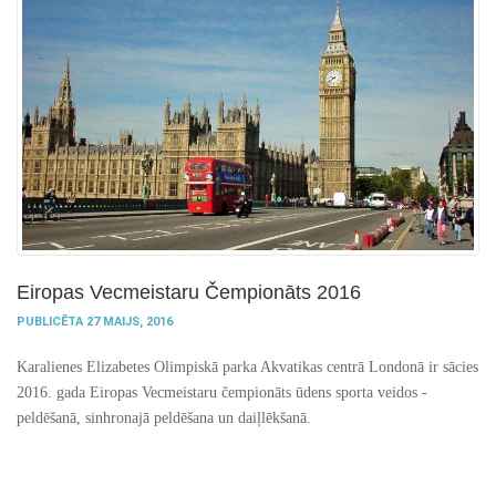
Eiropas Vecmeistaru Čempionāts 2016
PUBLICĒTA 27 MAIJS, 2016
Karalienes Elizabetes Olimpiskā parka Akvatikas centrā Londonā ir sācies
2016. gada Eiropas Vecmeistaru čempionāts ūdens sporta veidos -
peldēšanā, sinhronajā peldēšana un daiļlēkšanā.