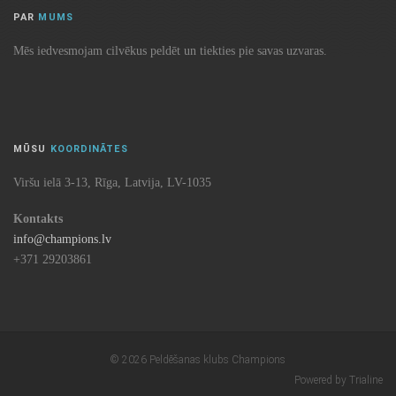
PAR
MUMS
Mēs iedvesmojam cilvēkus peldēt un tiekties pie savas uzvaras.
MŪSU
KOORDINĀTES
Viršu ielā 3-13, Rīga, Latvija, LV-1035
Kontakts
info@champions.lv
+371 29203861
© 2026 Peldēšanas klubs Champions
Powered by Trialine