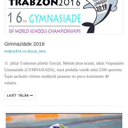
Gimnaziāde 2016
PUBLICĒTA 14 JŪLIJS, 2016
11. jūlijā Trabzonas pilsētā Turcijā, Melnās jūras krastā, sākās Vispasaules
Ģimnaziāde (GYMNASIADA), kurā piedalās vairāk nekā 2500 sportistu.
Šajās sacīkstēs cīnīsies studējošā jaunatne no piecu kontinentu 40
valstīm.
LASĪT TĀLĀK