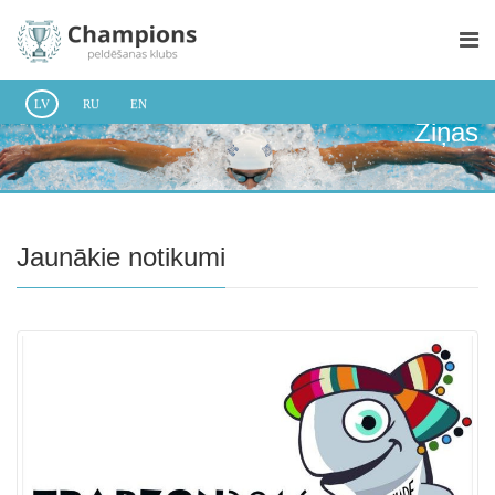
LV
RU
EN
Ziņas
Jaunākie notikumi