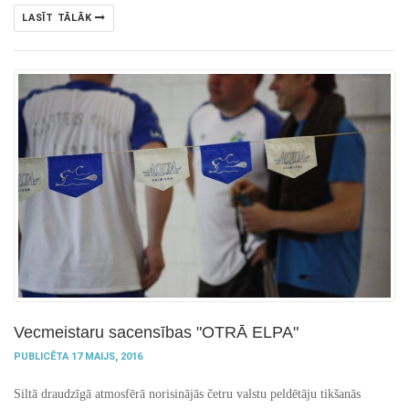
LASĪT TĀLĀK
Vecmeistaru sacensības "OTRĀ ELPA"
PUBLICĒTA 17 MAIJS, 2016
Siltā draudzīgā atmosfērā norisinājās četru valstu peldētāju tikšanās