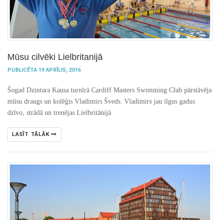
Mūsu cilvēki Lielbritanijā
PUBLICĒTA 19 APRĪLIS, 2016
Šogad Dzintara Kausa turnīrā Cardiff Masters Swimming Club pārstāvēja
mūsu draugs un kolēģis Vladimirs Šveds. Vladimirs jau ilgus gadus
dzīvo, strādā un trenējas Lielbritānijā.
LASĪT TĀLĀK