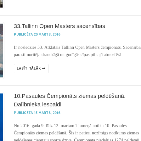
33.Tallinn Open Masters sacensības
PUBLICĒTA 20 MARTS, 2016
Ir noslēdzies 33. Atklātais Tallinn Open Masters čempionāts. Sacensība
parasti noritēja draudzīgā un godīgās cīņas pilnajā atmosfērā.
LASĪT TĀLĀK
10.Pasaules Čempionāts ziemas peldēšanā.
Dalībnieka iespaidi
PUBLICĒTA 15 MARTS, 2016
No 2016. gada 9. līdz 12. martam Tjumeņā notika 10. Pasaules
Čempionāts ziemas peldēšanā. Šis ir patiesi nozīmīgs notikums ziemas
peldēšanas cienītāju sporta dzīvē. Čempionātā piedalījās 1274 peldētāji