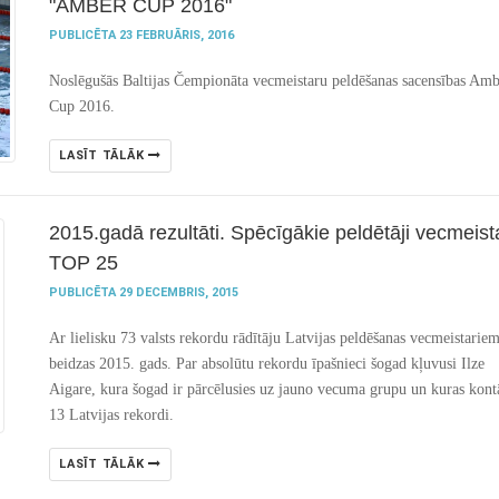
"AMBER CUP 2016"
PUBLICĒTA 23 FEBRUĀRIS, 2016
Noslēgušās Baltijas Čempionāta vecmeistaru peldēšanas sacensības Am
Cup 2016.
LASĪT TĀLĀK
2015.gadā rezultāti. Spēcīgākie peldētāji vecmeist
TOP 25
PUBLICĒTA 29 DECEMBRIS, 2015
Ar lielisku 73 valsts rekordu rādītāju
Latvijas peldēšanas vecmeistarie
beidzas 2015. gads. Par absolūtu rekordu īpašnieci šogad kļuvusi Ilze
Aigare, kura šogad ir pārcēlusies uz jauno vecuma grupu un kuras kontā
13 Latvijas rekordi.
LASĪT TĀLĀK