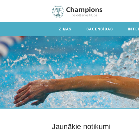
ZIŅAS
SACENSĪBAS
INTE
Jaunākie notikumi