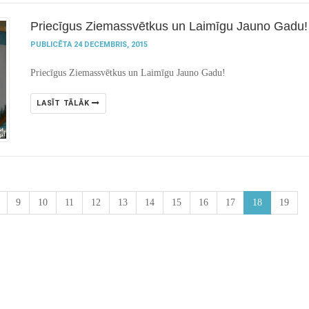
Priecīgus Ziemassvētkus un Laimīgu Jauno Gadu!
PUBLICĒTA 24 DECEMBRIS, 2015
Priecīgus Ziemassvētkus un Laimīgu Jauno Gadu!
LASĪT TĀLĀK
9
10
11
12
13
14
15
16
17
18
19