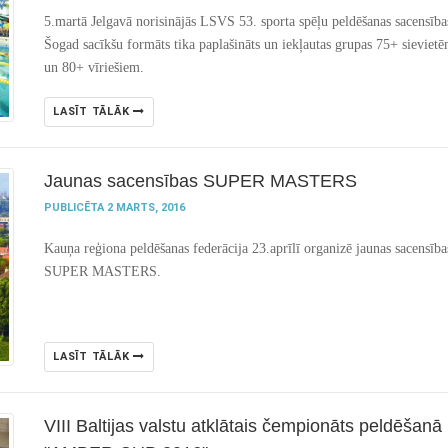
5.martā Jelgavā norisinājās LSVS 53. sporta spēļu peldēšanas sacensība
Šogad sacīkšu formāts tika paplašināts un iekļautas grupas 75+ sieviet
un 80+ vīriešiem.
LASĪT TĀLĀK
Jaunas sacensības SUPER MASTERS
PUBLICĒTA 2 MARTS, 2016
Kauņa reģiona peldēšanas federācija 23.aprīlī organizē jaunas sacensība
SUPER MASTERS.
LASĪT TĀLĀK
VIII Baltijas valstu atklātais čempionāts peldēšanā