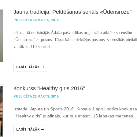
Jauna tradīcija. Peldēšanas seriāls «Ūdensroze"
PUBLICĒTA 30 MARTS, 2016
28. martā norisinājās Ādažu pašvaldības organizēto atklāto sacensību
"Ūdensroze" 3. posms. Tāpat kā iepriekšējos posmos, sacensībās piedalī
vairāk ka 110 sportisti.
LASĪT TĀLĀK
Кonkurss "Healthy girls 2016”
PUBLICĒTA 22 MARTS, 2016
Izstādē "Atpūta un Sports 2016" Ķīpsalā 1.aprīlī notiks konkursā
"
Healthy
girls
" pusfināls, kur būs atlasīti 15 labākas meitenes.
LASĪT TĀLĀK