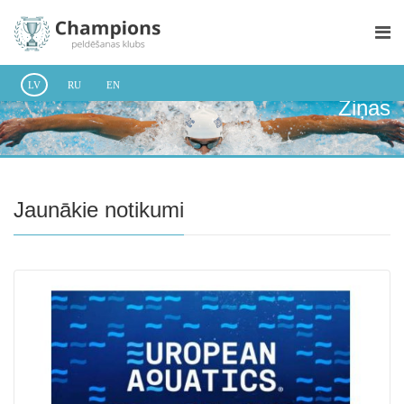
LV
RU
EN
Ziņas
Jaunākie notikumi