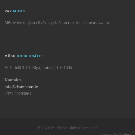
PAR
MUMS
Mēs iedvesmojam cilvēkus peldēt un tiekties pie savas uzvaras.
MŪSU
KOORDINĀTES
Viršu ielā 3-13, Rīga, Latvija, LV-1035
Kontakts
info@champions.lv
+371 29203861
© 2026 Peldēšanas klubs Champions
Powered by Trialine