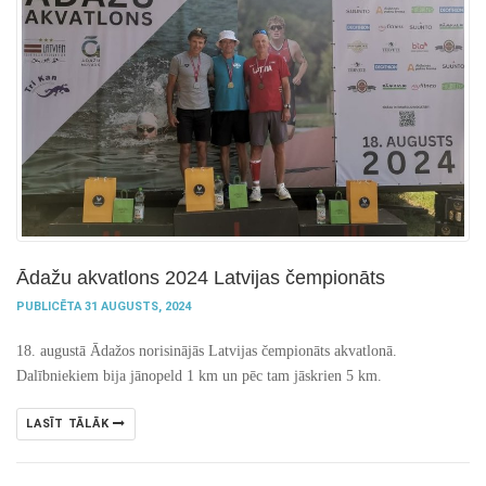
Ādažu akvatlons 2024 Latvijas čempionāts
PUBLICĒTA 31 AUGUSTS, 2024
18. augustā Ādažos norisinājās Latvijas čempionāts akvatlonā.
Dalībniekiem bija jānopeld 1 km un pēc tam jāskrien 5 km.
LASĪT TĀLĀK