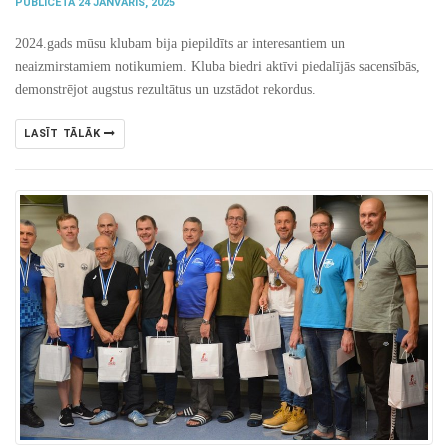
PUBLICĒTA 24 JANVĀRIS, 2025
2024.gads mūsu klubam bija piepildīts ar interesantiem un
neaizmirstamiem notikumiem. Kluba biedri aktīvi piedalījās sacensībās,
demonstrējot augstus rezultātus un uzstādot rekordus.
LASĪT TĀLĀK