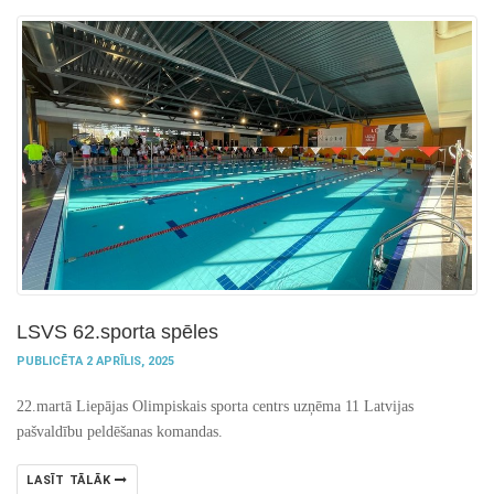
LSVS 62.sporta spēles
PUBLICĒTA 2 APRĪLIS, 2025
22.martā Liepājas Olimpiskais sporta centrs uzņēma 11 Latvijas
pašvaldību peldēšanas komandas.
LASĪT TĀLĀK