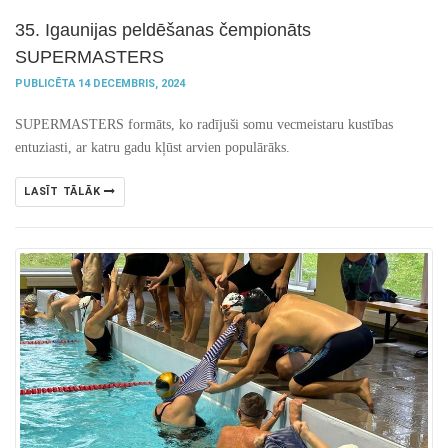
35. Igaunijas peldēšanas čempionāts
SUPERMASTERS
PUBLICĒTA 14 DECEMBRIS, 2024
SUPERMASTERS formāts, ko radījuši somu vecmeistaru kustības
entuziasti, ar katru gadu kļūst arvien populārāks.
LASĪT TĀLĀK