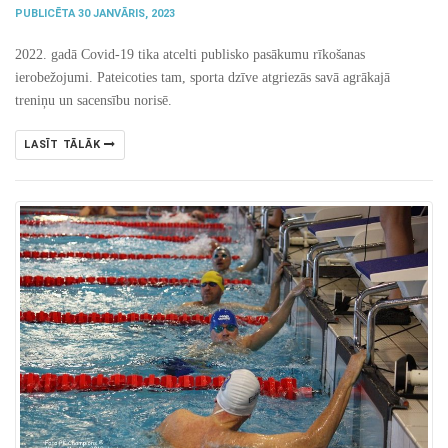
PUBLICĒTA 30 JANVĀRIS, 2023
2022. gadā Covid-19 tika atcelti publisko pasākumu rīkošanas
ierobežojumi. Pateicoties tam, sporta dzīve atgriezās savā agrākajā
treniņu un sacensību norisē.
LASĪT TĀLĀK