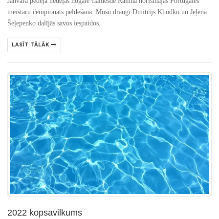
Janvāra pēdējā nedēļas nogalē Сaldesde Rainha norisinājās Portugāles
meistaru čempionāts peldēšanā. Mūsu draugi Dmitrijs Khodko un Jeļena
Šeļepenko dalījās savos iespaidos.
LASĪT TĀLĀK
2022 kopsavilkums