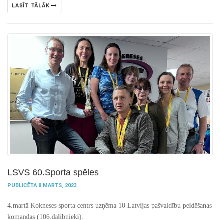
LASĪT TĀLĀK
LSVS 60.Sporta spēles
PUBLICĒTA 8 MARTS, 2023
4.martā Kokneses sporta centrs uzņēma 10 Latvijas pašvaldību peldēšanas
komandas (106.dalībnieki).