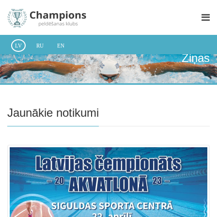
LV
RU
EN
Ziņas
Jaunākie notikumi