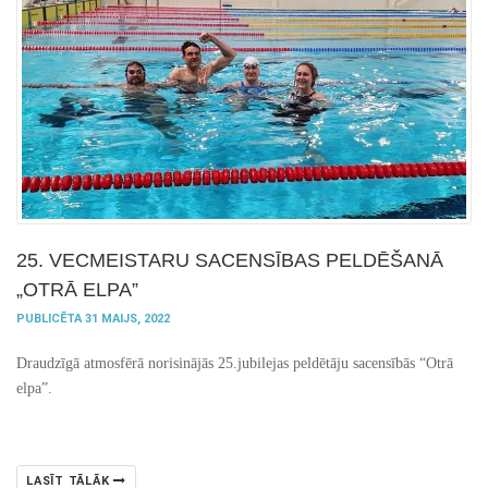
25. VECMEISTARU SACENSĪBAS PELDĒŠANĀ
„OTRĀ ELPA”
PUBLICĒTA 31 MAIJS, 2022
Draudzīgā atmosfērā norisinājās 25.jubilejas peldētāju sacensībās “Otrā
elpa”.
LASĪT TĀLĀK