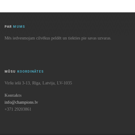
PAR
MUMS
Mēs iedvesmojam cilvēkus peldēt un tiekties pie savas uzvaras.
MŪSU
KOORDINĀTES
Viršu ielā 3-13, Rīga, Latvija, LV-1035
Kontakts
info@champions.lv
+371 29203861