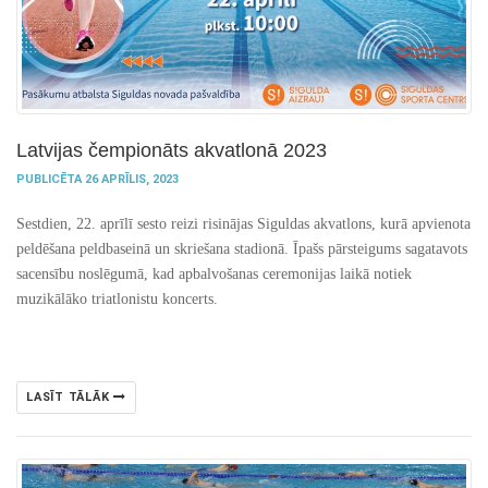
Latvijas čempionāts akvatlonā 2023
PUBLICĒTA 26 APRĪLIS, 2023
Sestdien, 22. aprīlī sesto reizi risinājas Siguldas akvatlons, kurā apvienota
peldēšana peldbaseinā un skriešana stadionā. Īpašs pārsteigums sagatavots
sacensību noslēgumā, kad apbalvošanas ceremonijas laikā notiek
muzikālāko triatlonistu koncerts.
LASĪT TĀLĀK